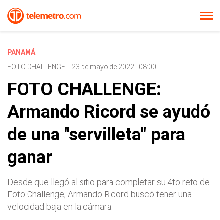
PANAMÁ
FOTO CHALLENGE
-
23 de mayo de 2022 - 08:00
FOTO CHALLENGE:
Armando Ricord se ayudó
de una "servilleta" para
ganar
Desde que llegó al sitio para completar su 4to reto de
Foto Challenge, Armando Ricord buscó tener una
velocidad baja en la cámara.