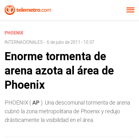
PHOENIX
INTERNACIONALES
-
6 de julio de 2011 - 10:37
Enorme tormenta de
arena azota al área de
Phoenix
PHOENIX (
AP
). Una descomunal tormenta de arena
cubrió la zona metropolitana de Phoenix y redujo
drásticamente la visibilidad en el área.