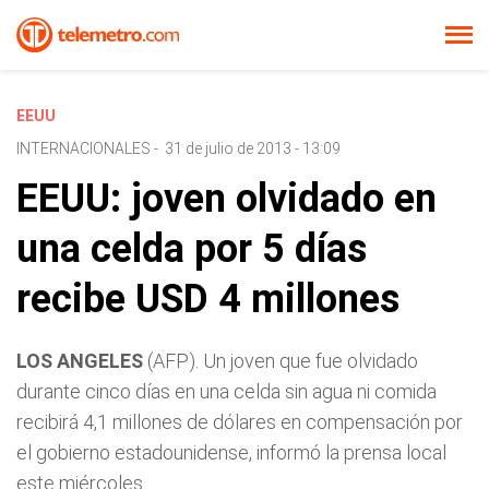
EEUU
INTERNACIONALES
-
31 de julio de 2013 - 13:09
EEUU: joven olvidado en
una celda por 5 días
recibe USD 4 millones
LOS ANGELES
(AFP). Un joven que fue olvidado
durante cinco días en una celda sin agua ni comida
recibirá 4,1 millones de dólares en compensación por
el gobierno estadounidense, informó la prensa local
este miércoles.