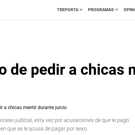
TREPORTA
PROGRAMAS
OPIN
 de pedir a chicas 
proceso judicial, esta vez por acusaciones de que le pagó
 en que se le acusa de pagar por sexo.