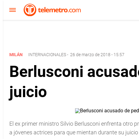
MILÁN
INTERNACIONALES
-
26 de marzo de 2018 - 15:57
Berlusconi acusado
juicio
El ex primer ministro Silvio Berlusconi enfrenta otro 
a jóvenes actrices para que mientan durante su juicio