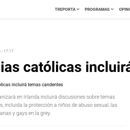
TREPORTA
PROGRAMAS
OPIN
 - 17:17
ias católicas inclui
ganizará en Irlanda incluirá discusiones sobre temas
s, incluida la protección a niños de abuso sexual, las
ianas y gays en la grey.