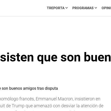
TREPORTA
PROGRAMAS
OPIN
sisten que son buen
 homólogo francés, Emmanuel Macron, insistieron en
tuit de Trump que amenazó con desviar la atención de