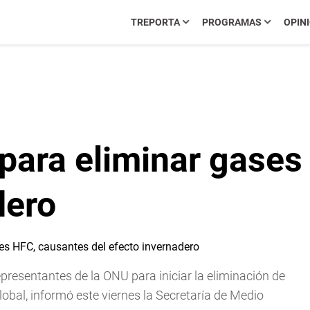
TREPORTA
PROGRAMAS
OPIN
 para eliminar gase
dero
resentantes de la ONU para iniciar la eliminación de
obal, informó este viernes la Secretaría de Medio