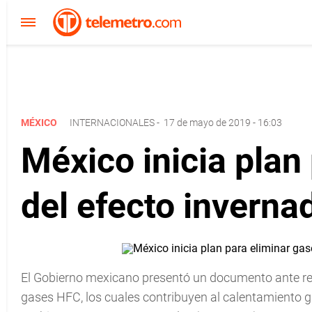
MÉXICO
INTERNACIONALES
-
17 de mayo de 2019 - 16:03
México inicia plan
del efecto inverna
El Gobierno mexicano presentó un documento ante rep
gases HFC, los cuales contribuyen al calentamiento gl