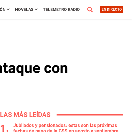
IÓN
NOVELAS
TELEMETRO RADIO
EN DIRECTO
ataque con
LAS MÁS LEÍDAS
Jubilados y pensionados: estas son las próximas
fechas de pago de la CSS en agosto y septiembre