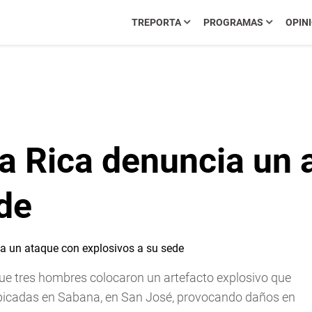
TREPORTA
PROGRAMAS
OPIN
ta Rica denuncia un 
de
ue tres hombres colocaron un artefacto explosivo que
ubicadas en Sabana, en San José, provocando daños en