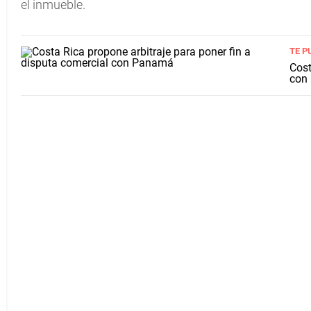
el inmueble.
TE P
Cost
con 