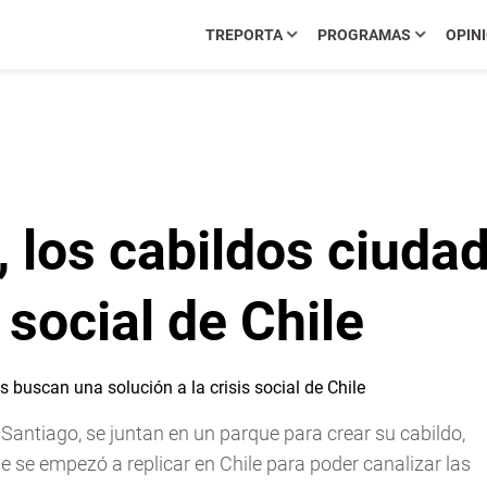
TREPORTA
PROGRAMAS
OPIN
, los cabildos ciud
s social de Chile
antiago, se juntan en un parque para crear su cabildo,
se empezó a replicar en Chile para poder canalizar las