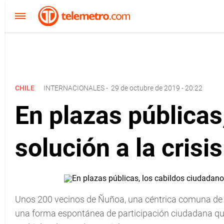
CHILE
INTERNACIONALES
-
29 de octubre de 2019 - 20:22
En plazas públicas
solución a la crisi
Unos 200 vecinos de Ñuñoa, una céntrica comuna de S
una forma espontánea de participación ciudadana que 