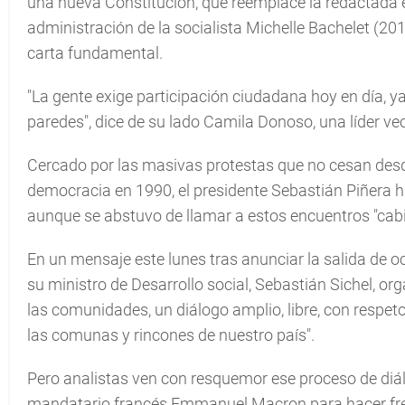
una nueva Constitución, que reemplace la redactada en
administración de la socialista Michelle Bachelet (20
carta fundamental.
"La gente exige participación ciudadana hoy en día, 
paredes", dice de su lado Camila Donoso, una líder ve
Cercado por las masivas protestas que no cesan desde
democracia en 1990, el presidente Sebastián Piñera h
aunque se abstuvo de llamar a estos encuentros "cabi
En un mensaje este lunes tras anunciar la salida de o
su ministro de Desarrollo social, Sebastián Sichel, or
las comunidades, un diálogo amplio, libre, con respeto
las comunas y rincones de nuestro país".
Pero analistas ven con resquemor ese proceso de diálog
mandatario francés Emmanuel Macron para hacer frent