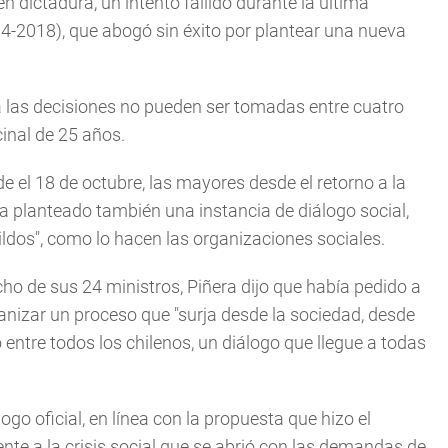
 dictadura, un intento fallido durante la última
14-2018), que abogó sin éxito por plantear una nueva
ya las decisiones no pueden ser tomadas entre cuatro
cinal de 25 años.
 el 18 de octubre, las mayores desde el retorno a la
a planteado también una instancia de diálogo social,
ldos", como lo hacen las organizaciones sociales.
cho de sus 24 ministros, Piñera dijo que había pedido a
ganizar un proceso que "surja desde la sociedad, desde
 entre todos los chilenos, un diálogo que llegue a todas
o oficial, en línea con la propuesta que hizo el
e a la crisis social que se abrió con las demandas de