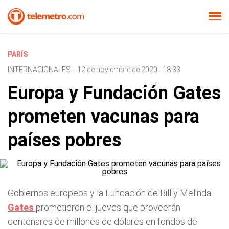
PARÍS
INTERNACIONALES
-
12 de noviembre de 2020 - 18:33
Europa y Fundación Gates
prometen vacunas para
países pobres
Gobiernos europeos y la Fundación de Bill y Melinda
Gates
prometieron el jueves que proveerán
centenares de millones de dólares en fondos de