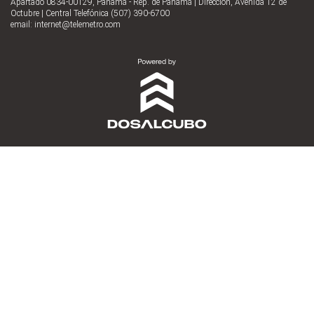
Apartado 0834-00129, Panamá - Rep. de Panamá | Dirección, Avenida 12 de
Octubre | Central Telefónica (507) 390-6700
email:
internet@telemetro.com