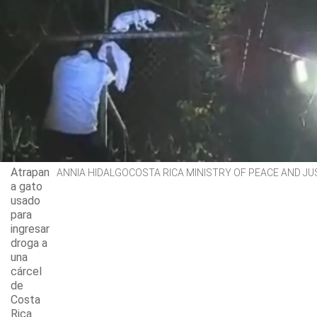
Atrapan
ANNIA HIDALGOCOSTA RICA MINISTRY OF PEACE AND JU
a gato
usado
para
ingresar
droga a
una
cárcel
de
Costa
Rica.