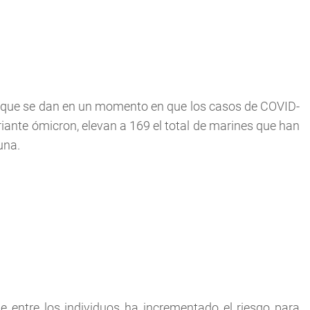
, que se dan en un momento en que los casos de COVID-
iante ómicron, elevan a 169 el total de marines que han
una.
e entre los individuos ha incrementado el riesgo para