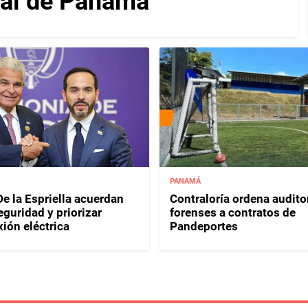
nal de Panamá
PANAMÁ
e la Espriella acuerdan
Contraloría ordena audito
eguridad y priorizar
forenses a contratos de
ión eléctrica
Pandeportes