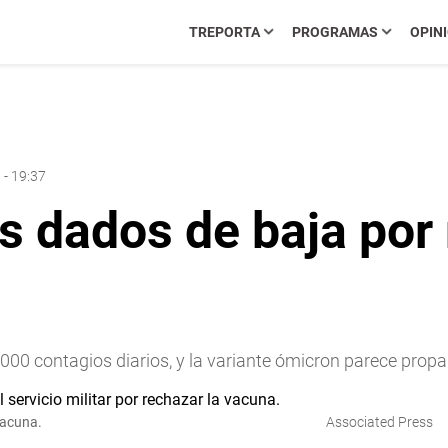
TREPORTA
PROGRAMAS
OPIN
 - 19:37
es dados de baja por
00 contagios diarios, y la variante ómicron parece propa
vacuna.
Associated Press