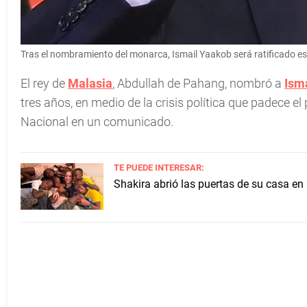
Tras el nombramiento del monarca, Ismail Yaakob será ratificado e
El rey de
Malasia
, Abdullah de Pahang, nombró a
Ism
tres años, en medio de la crisis política que padece el
Nacional en un comunicado.
TE PUEDE INTERESAR:
Shakira abrió las puertas de su casa en 