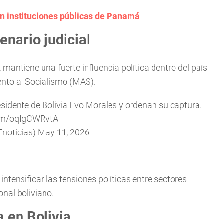
en instituciones públicas de Panamá
nario judicial
mantiene una fuerte influencia política dentro del país
ento al Socialismo (MAS).
residente de Bolivia Evo Morales y ordenan su captura.
com/oqIgCWRvtA
Enoticias)
May 11, 2026
intensificar las tensiones políticas entre sectores
onal boliviano.
a en Bolivia