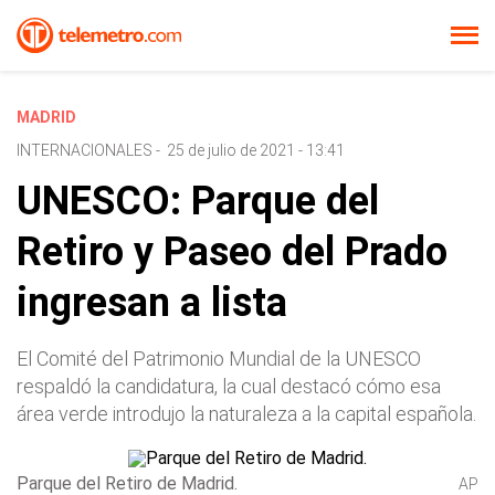
MADRID
INTERNACIONALES
-
25 de julio de 2021 - 13:41
UNESCO: Parque del
Retiro y Paseo del Prado
ingresan a lista
El Comité del Patrimonio Mundial de la UNESCO
respaldó la candidatura, la cual destacó cómo esa
área verde introdujo la naturaleza a la capital española.
Parque del Retiro de Madrid .
AP