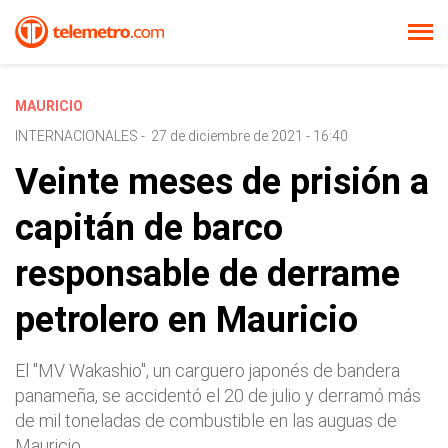
MAURICIO
INTERNACIONALES
-
27 de diciembre de 2021 - 16:40
Veinte meses de prisión a
capitán de barco
responsable de derrame
petrolero en Mauricio
El "MV Wakashio", un carguero japonés de bandera
panameña, se accidentó el 20 de julio y derramó más
de mil toneladas de combustible en las auguas de
Mauricio.