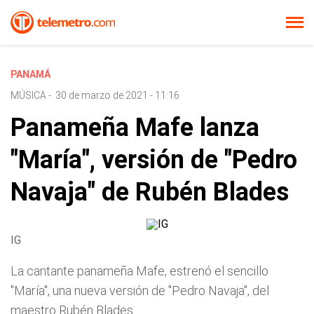
PANAMÁ
MÚSICA
-
30 de marzo de 2021 - 11:16
Panameña Mafe lanza
"María", versión de "Pedro
Navaja" de Rubén Blades
IG
La cantante panameña Mafe, estrenó el sencillo
"María", una nueva versión de "Pedro Navaja", del
maestro Rubén Blades.