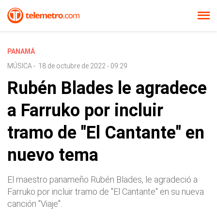
PANAMÁ
MÚSICA
-
18 de octubre de 2022 - 09:29
Rubén Blades le agradece
a Farruko por incluir
tramo de "El Cantante" en
nuevo tema
El maestro panameño Rubén Blades, le agradeció a
Farruko por incluir tramo de "El Cantante" en su nueva
canción "Viaje".