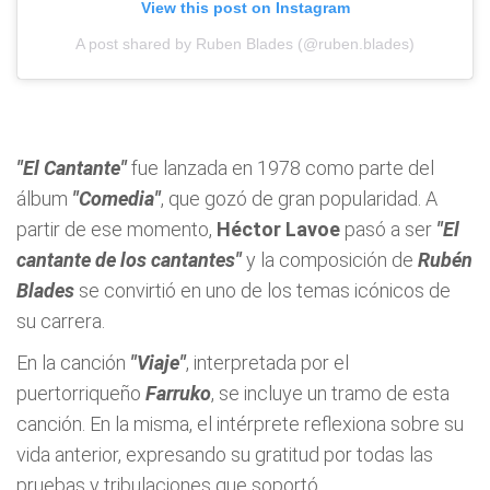
View this post on Instagram
A post shared by Ruben Blades (@ruben.blades)
"El Cantante"
fue lanzada en 1978 como parte del
álbum
"Comedia"
, que gozó de gran popularidad. A
partir de ese momento,
Héctor
Lavoe
pasó a ser
"El
cantante de los cantantes"
y la composición de
Rubén
Blades
se convirtió en uno de los temas icónicos de
su carrera.
En la canción
"Viaje"
, interpretada por el
puertorriqueño
Farruko
, se incluye un tramo de esta
canción. En la misma, el intérprete reflexiona sobre su
vida anterior, expresando su gratitud por todas las
pruebas y tribulaciones que soportó.