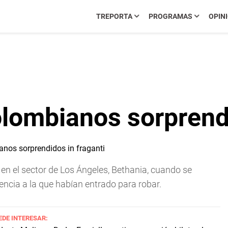
TREPORTA
PROGRAMAS
OPIN
lombianos sorprendi
en el sector de Los Ángeles, Bethania, cuando se
encia a la que habían entrado para robar.
EDE INTERESAR: