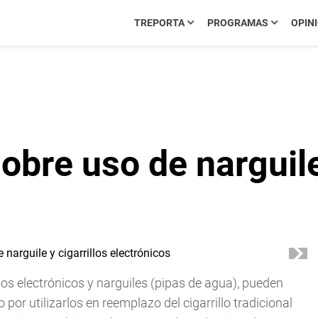
TREPORTA
PROGRAMAS
OPIN
obre uso de narguile 
llos electrónicos y narguiles (pipas de agua), pueden
or utilizarlos en reemplazo del cigarrillo tradicional