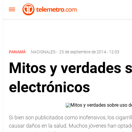
PANAMÁ
NACIONALES
-
25 de septiembre de 2014 - 12:03
Mitos y verdades s
electrónicos
Si bien son publicitados como inofensivos, los cigarri
causar daños en la salud. Muchos jóvenes han optado p