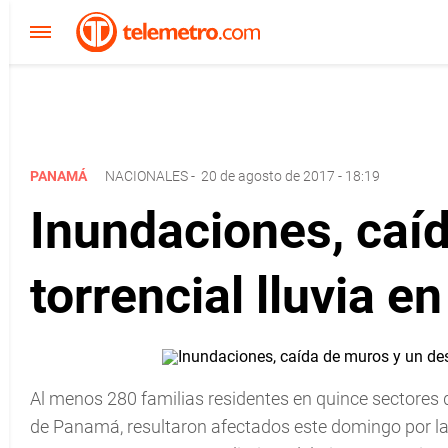
PANAMÁ
NACIONALES
-
20 de agosto de 2017 - 18:19
Inundaciones, caí
torrencial lluvia 
Al menos 280 familias residentes en quince sectores d
de Panamá, resultaron afectados este domingo por la