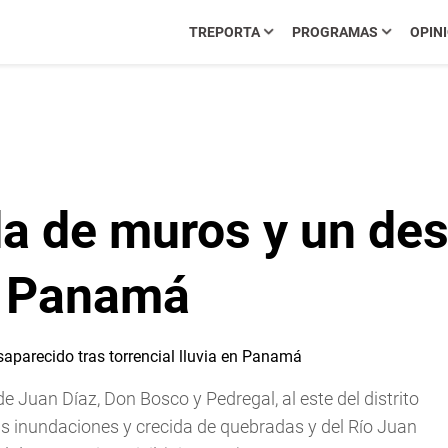
TREPORTA
PROGRAMAS
OPIN
da de muros y un des
en Panamá
e Juan Díaz, Don Bosco y Pedregal, al este del distrito
s inundaciones y crecida de quebradas y del Río Juan