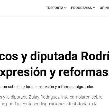
TREPORTA
PROGRAMAS
OPIN
icos y diputada Rod
expresión y reformas
os y la diputada Zulay Rodríguez, intercambiaron sobre
ue podrían contener disposiciones atentatorias a la