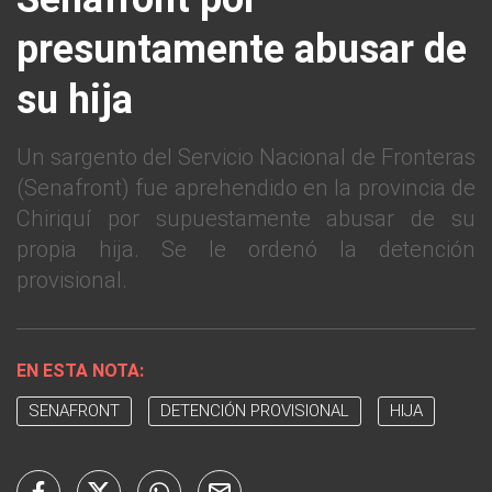
presuntamente abusar de
su hija
Un sargento del Servicio Nacional de Fronteras
(Senafront) fue aprehendido en la provincia de
Chiriquí por supuestamente abusar de su
propia hija. Se le ordenó la detención
provisional.
EN ESTA NOTA:
SENAFRONT
DETENCIÓN PROVISIONAL
HIJA