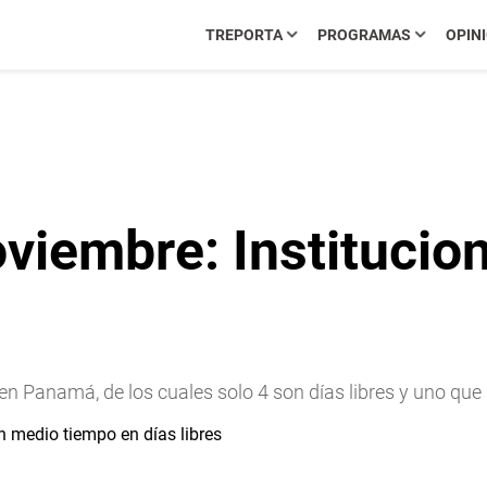
TREPORTA
PROGRAMAS
OPIN
noviembre: Institucio
n Panamá, de los cuales solo 4 son días libres y uno que