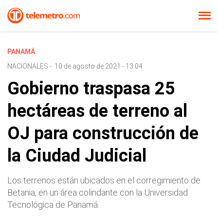
PANAMÁ
NACIONALES
-
10 de agosto de 2021 - 13:04
Gobierno traspasa 25
hectáreas de terreno al
OJ para construcción de
la Ciudad Judicial
Los terrenos están ubicados en el corregimiento de
Betania, en un área colindante con la Universidad
Tecnológica de Panamá.