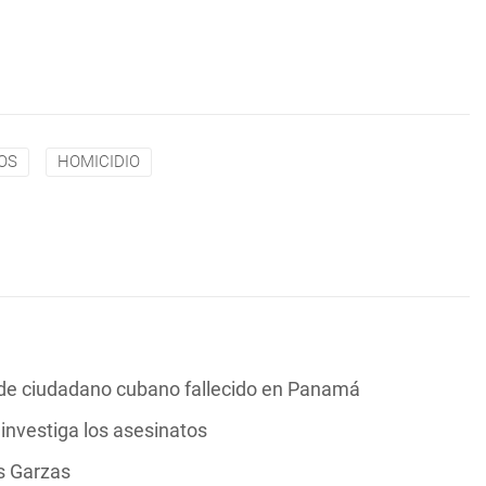
OS
HOMICIDIO
s de ciudadano cubano fallecido en Panamá
investiga los asesinatos
s Garzas