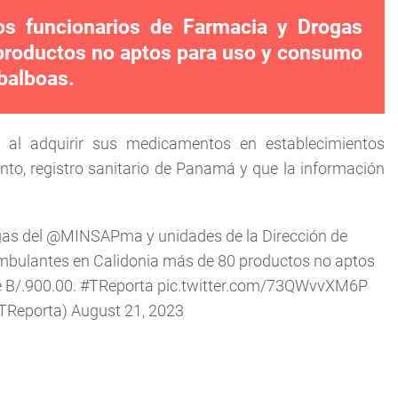
os funcionarios de Farmacia y Drogas
productos no aptos para uso y consumo
balboas.
 al adquirir sus medicamentos en establecimientos
ento, registro sanitario de Panamá y que la información
gas del
@MINSAPma
y unidades de la Dirección de
mbulantes en Calidonia más de 80 productos no aptos
 B/.900.00.
#TReporta
pic.twitter.com/73QWvvXM6P
@TReporta)
August 21, 2023