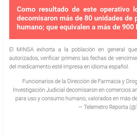
Como resultado de este operativo l
decomisaron más de 80 unidades de 
humano; que equivalen a más de 900 
El MINSA exhorta a la población en general que
autorizados, verificar primero las fechas de vencimi
del medicamento esté impresa en idioma español.
Funcionarios de la Dirección de Farmacia y Dro
Investigación Judicial decomisaron en comercios a
para uso y consumo humano, valorados en más de
— Telemetro Reporta (