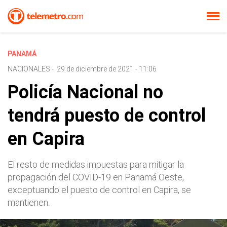
PANAMÁ
NACIONALES
-
29 de diciembre de 2021 - 11:06
Policía Nacional no
tendrá puesto de control
en Capira
El resto de medidas impuestas para mitigar la
propagación del COVID-19 en Panamá Oeste,
exceptuando el puesto de control en Capira, se
mantienen.