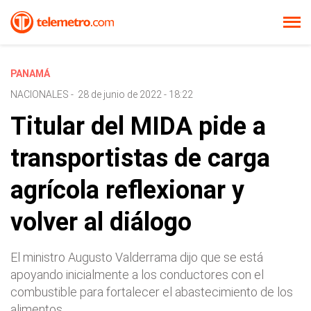
PANAMÁ
NACIONALES
-
28 de junio de 2022 - 18:22
Titular del MIDA pide a
transportistas de carga
agrícola reflexionar y
volver al diálogo
El ministro Augusto Valderrama dijo que se está
apoyando inicialmente a los conductores con el
combustible para fortalecer el abastecimiento de los
alimentos.