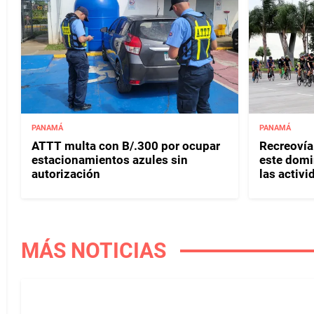
PANAMÁ
PANAMÁ
ATTT multa con B/.300 por ocupar
Recreovía 
estacionamientos azules sin
este domi
autorización
las activi
MÁS NOTICIAS