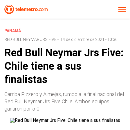
PANAMÁ
RED BULL NEYMAR JRS FIVE
-
14 de diciembre de 2021 - 10:36
Red Bull Neymar Jrs Five:
Chile tiene a sus
finalistas
Camba Pizzero y Almejas, rumbo a la final nacional del
Red Bull Neymar Jrs Five Chile. Ambos equipos
ganaron por 5-0.