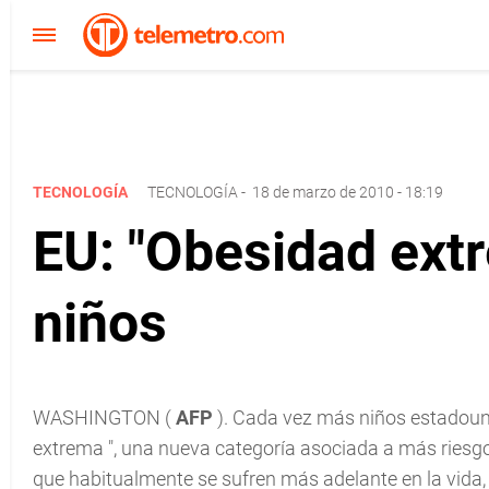
TECNOLOGÍA
TECNOLOGÍA
-
18 de marzo de 2010 - 18:19
EU: "Obesidad extr
niños
WASHINGTON (
AFP
). Cada vez más niños estadoun
extrema
", una nueva categoría asociada a más riesg
que habitualmente se sufren más adelante en la vida, 