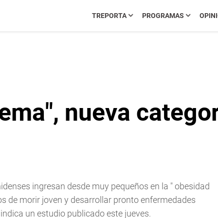
TREPORTA
PROGRAMAS
OPIN
ema", nueva categor
idenses ingresan desde muy pequeños en la "
obesidad
os de morir joven y desarrollar pronto enfermedades
indica un estudio publicado este jueves.