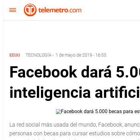
EEUU
TECNOLOGÍA
-
1 de mayo de 2019 - 16:55
Facebook dará 5.0
inteligencia artific
La red social más usada del mundo, Facebook, anunc
personas con becas para cursar estudios sobre cómo us