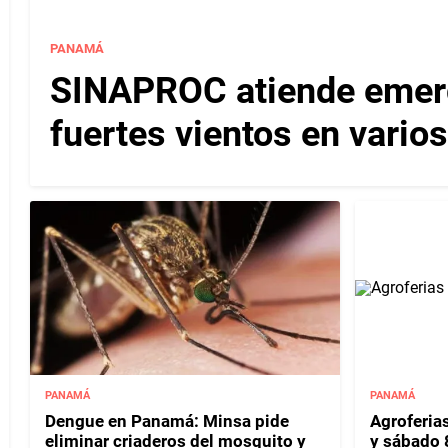
PANAMÁ
SINAPROC atiende emerg
fuertes vientos en varios
PANAMÁ
PANAMÁ
Dengue en Panamá: Minsa pide
Agroferias
eliminar criaderos del mosquito y
y sábado 