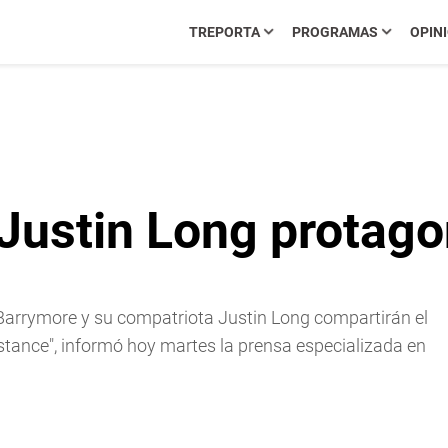
TREPORTA
PROGRAMAS
OPIN
Justin Long protag
arrymore y su compatriota Justin Long compartirán el
tance", informó hoy martes la prensa especializada en