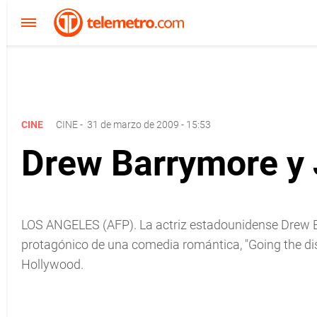
CINE
CINE
-
31 de marzo de 2009 - 15:53
Drew Barrymore y 
LOS ANGELES (AFP). La actriz estadounidense Drew B
protagónico de una comedia romántica, "Going the dis
Hollywood.