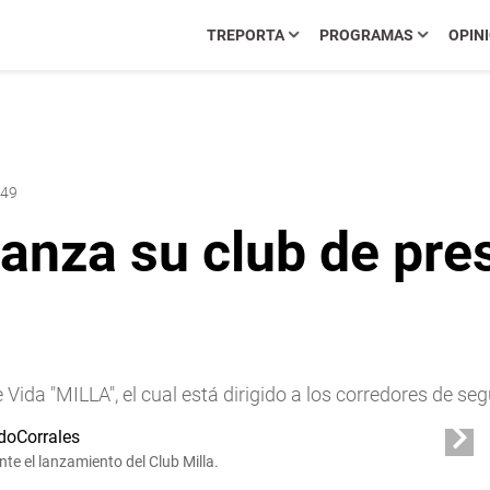
TREPORTA
PROGRAMAS
OPIN
:49
za su club de prest
da "MILLA", el cual está dirigido a los corredores de seg
e el lanzamiento del Club Milla.