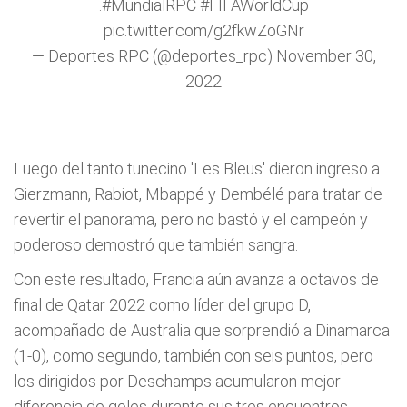
.
#MundialRPC
#FIFAWorldCup
pic.twitter.com/g2fkwZoGNr
— Deportes RPC (@deportes_rpc)
November 30,
2022
Luego del tanto tunecino 'Les Bleus' dieron ingreso a
Gierzmann, Rabiot, Mbappé y Dembélé para tratar de
revertir el panorama, pero no bastó y el campeón y
poderoso demostró que también sangra.
Con este resultado, Francia aún avanza a octavos de
final de Qatar 2022 como líder del grupo D,
acompañado de Australia que sorprendió a Dinamarca
(1-0), como segundo, también con seis puntos, pero
los dirigidos por Deschamps acumularon mejor
diferencia de goles durante sus tres encuentros