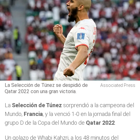
La Selección de Túnez se despidió de
Associated Press
Qatar 2022 con una gran victoria.
La
Selección de Túnez
sorprendió a la campeona del
Mundo,
Francia
, y la venció 1-0 en la jornada final del
grupo D de la Copa del Mundo de
Qatar 2022
.
Un golazo de Whabi Kahzri, a los 48 minutos del