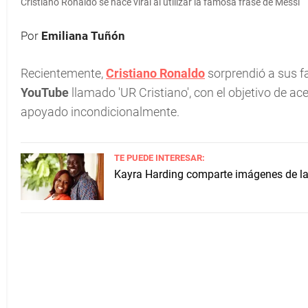
Cristiano Ronaldo se hace viral al utilizar la famosa frase de Messi
Por
Emiliana Tuñón
Recientemente,
Cristiano Ronaldo
sorprendió a sus f
YouTube
llamado 'UR Cristiano', con el objetivo de a
apoyado incondicionalmente.
TE PUEDE INTERESAR:
Kayra Harding comparte imágenes de la