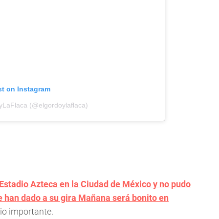
st on Instagram
yLaFlaca (@elgordoylaflaca)
 Estadio Azteca en la Ciudad de México y no pudo
le han dado a su gira Mañana será bonito en
io importante.