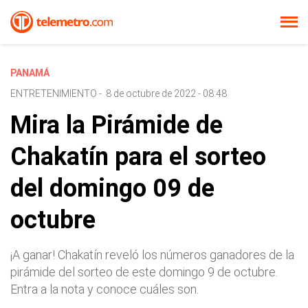
PANAMÁ
ENTRETENIMIENTO
-
8 de octubre de 2022 - 08:48
Mira la Pirámide de
Chakatín para el sorteo
del domingo 09 de
octubre
¡A ganar! Chakatín reveló los números ganadores de la
pirámide del sorteo de este domingo 9 de octubre.
Entra a la nota y conoce cuáles son.