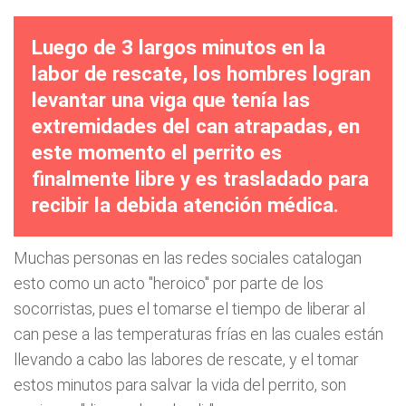
Luego de 3 largos minutos en la
labor de rescate, los hombres logran
levantar una viga que tenía las
extremidades del can atrapadas, en
este momento el perrito es
finalmente libre y es trasladado para
recibir la debida atención médica.
Muchas personas en las redes sociales catalogan
esto como un acto "heroico" por parte de los
socorristas, pues el tomarse el tiempo de liberar al
can pese a las temperaturas frías en las cuales están
llevando a cabo las labores de rescate, y el tomar
estos minutos para salvar la vida del perrito, son