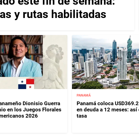
ado este fin de semana:
as y rutas habilitadas
PANAMÁ
panameño Dionisio Guerra
Panamá coloca USD369.2
io en los Juegos Florales
en deuda a 12 meses: así
mericanos 2026
tasa