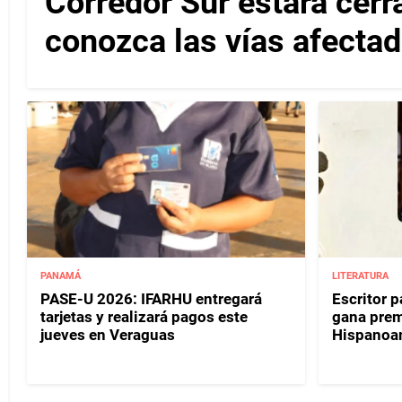
Corredor Sur estará cerr
conozca las vías afectad
PANAMÁ
LITERATURA
PASE-U 2026: IFARHU entregará
Escritor 
tarjetas y realizará pagos este
gana prem
jueves en Veraguas
Hispanoa