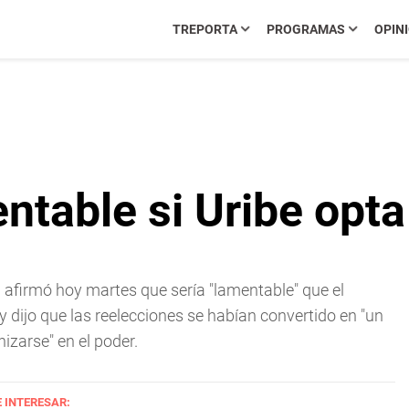
TREPORTA
PROGRAMAS
OPIN
ntable si Uribe opta
 afirmó hoy martes que sería "lamentable" que el
y dijo que las reelecciones se habían convertido en "un
izarse" en el poder.
E INTERESAR: