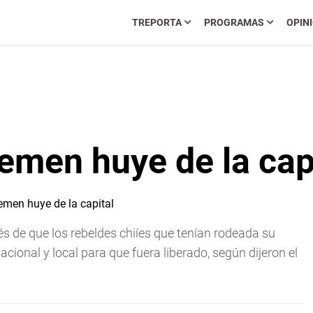
TREPORTA
PROGRAMAS
OPIN
emen huye de la cap
s de que los rebeldes chiíes que tenían rodeada su
acional y local para que fuera liberado, según dijeron el