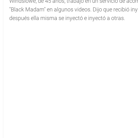
Windslowe, de 45 años, trabajó en un servicio de ac
"Black Madam" en algunos videos. Dijo que recibió in
después ella misma se inyectó e inyectó a otras.