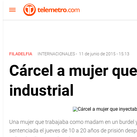
FILADELFIA
INTERNACIONALES
-
11 de junio de 2015 - 15:13
Cárcel a mujer que
industrial
Una mujer que trabajaba como madam en un burdel y q
sentenciada el jueves de 10 a 20 años de prisión desp