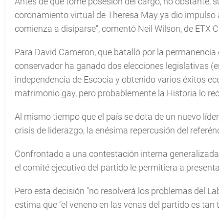
Antes de que tome posesión del cargo, no obstante, su
coronamiento virtual de Theresa May ya dio impulso a l
comienza a disiparse", comentó Neil Wilson, de ETX Ca
Para David Cameron, que batalló por la permanencia e
conservador ha ganado dos elecciones legislativas (e
independencia de Escocia y obtenido varios éxitos ec
matrimonio gay, pero probablemente la Historia lo recu
Al mismo tiempo que el país se dota de un nuevo líder
crisis de liderazgo, la enésima repercusión del referé
Confrontado a una contestación interna generalizada, 
el comité ejecutivo del partido le permitiera a presen
Pero esta decisión "no resolverá los problemas del Labo
estima que "el veneno en las venas del partido es tan t