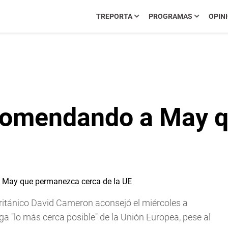
TREPORTA
PROGRAMAS
OPIN
comendando a May 
británico David Cameron aconsejó el miércoles a
a "lo más cerca posible" de la Unión Europea, pese al