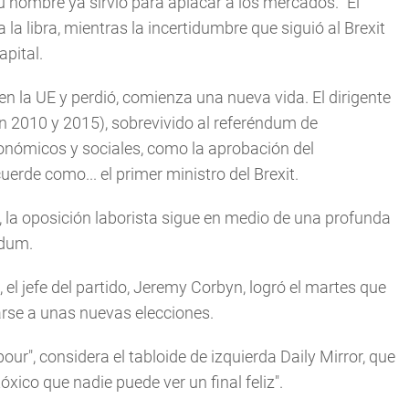
 nombre ya sirvió para aplacar a los mercados. "El
a libra, mientras la incertidumbre que siguió al Brexit
pital.
n la UE y perdió, comienza una nueva vida. El dirigente
n 2010 y 2015), sobrevivido al referéndum de
onómicos y sociales, como la aprobación del
erde como... el primer ministro del Brexit.
, la oposición laborista sigue en medio de una profunda
ndum.
el jefe del partido, Jeremy Corbyn, logró el martes que
tarse a unas nuevas elecciones.
ur", considera el tabloide de izquierda Daily Mirror, que
óxico que nadie puede ver un final feliz".