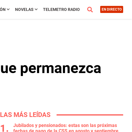
IÓN
NOVELAS
TELEMETRO RADIO
EN DIRECTO
que permanezca
LAS MÁS LEÍDAS
Jubilados y pensionados: estas son las próximas
fechas de pago de la CSS en agosto y septiembre