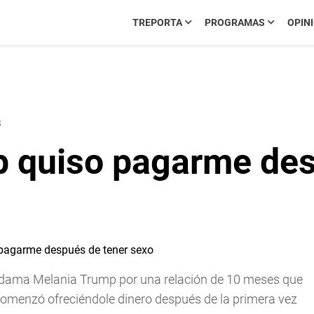
TREPORTA
PROGRAMAS
OPIN
3
 quiso pagarme des
 dama Melania Trump por una relación de 10 meses que
comenzó ofreciéndole dinero después de la primera vez