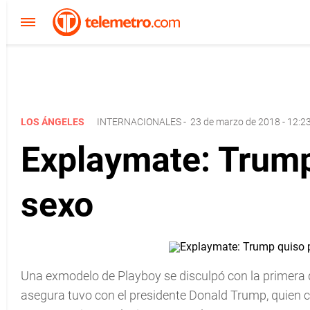
LOS ÁNGELES
INTERNACIONALES
-
23 de marzo de 2018 - 12:2
Explaymate: Trump
sexo
Una exmodelo de Playboy se disculpó con la primera
asegura tuvo con el presidente Donald Trump, quien 