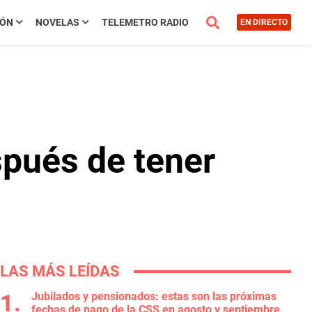
IÓN
NOVELAS
TELEMETRO RADIO
EN DIRECTO
pués de tener
LAS MÁS LEÍDAS
Jubilados y pensionados: estas son las próximas
fechas de pago de la CSS en agosto y septiembre