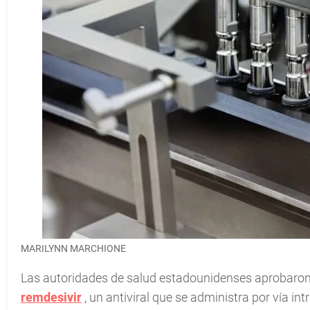
MARILYNN MARCHIONE
Las autoridades de salud estadounidenses aprobaron e
remdesivir
, un antiviral que se administra por vía in