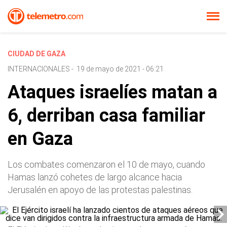
CIUDAD DE GAZA
INTERNACIONALES
-
19 de mayo de 2021 - 06:21
Ataques israelíes matan a
6, derriban casa familiar
en Gaza
Los combates comenzaron el 10 de mayo, cuando
Hamas lanzó cohetes de largo alcance hacia
Jerusalén en apoyo de las protestas palestinas.