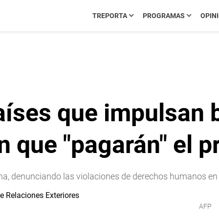
TREPORTA
PROGRAMAS
OPIN
aíses que impulsan 
 que "pagarán" el p
a, denunciando las violaciones de derechos humanos en
AFP