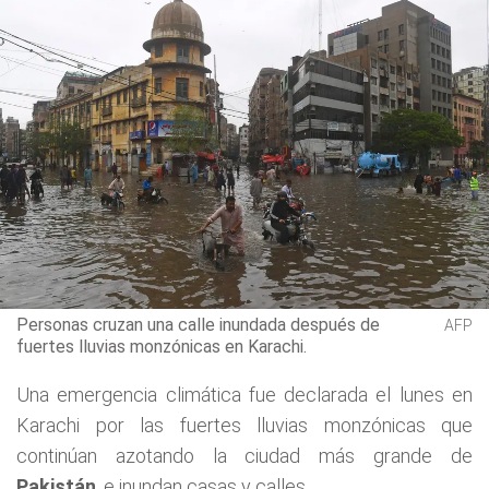
Personas cruzan una calle inundada después de
AFP
fuertes lluvias monzónicas en Karachi.
Una emergencia climática fue declarada el lunes en
Karachi por las fuertes lluvias monzónicas que
continúan azotando la ciudad más grande de
Pakistán
, e inundan casas y calles.